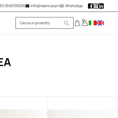
39
0599130036
info@reamcarpi.it
WhatsApp
0
EA