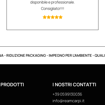
disponibile e professionale.
Consigliato!!!!
IDUZIONE PACKAGING - IMPEGNO PER L'AMBIENTE - QUALITÀ AR
I PRODOTTI
I NOSTRI CONTATTI
+39
0599130036
info@reamcarpi.it