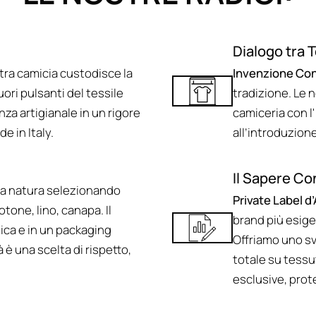
Dialogo tra T
tra camicia custodisce la
Invenzione Co
uori pulsanti del tessile
tradizione. Le n
nza artigianale in un rigore
camiceria con l
e in Italy.
all’introduzion
Il Sapere Co
a natura selezionando
Private Label d
otone, lino, canapa. Il
brand più esige
etica e in un packaging
Offriamo uno s
 è una scelta di rispetto,
totale su tessu
esclusive, prot