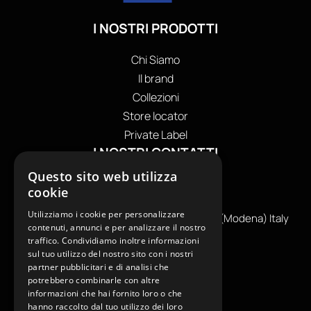
I NOSTRI PRODOTTI
Chi Siamo
Il brand
Collezioni
Store locator
Private Label
I NOSTRI CONTATTI
Questo sito web utilizza
+39
0599130036
cookie
info@reamcarpi.it
Utilizziamo i cookie per personalizzare
Via Alessandro Tassoni, 36C, 41012 CARPI (Modena) Italy
contenuti, annunci e per analizzare il nostro
P. Iva IT04039970365
traffico. Condividiamo inoltre informazioni
sul tuo utilizzo del nostro sito con i nostri
partner pubblicitari e di analisi che
INFORMAZIONI UTILI
potrebbero combinarle con altre
informazioni che hai fornito loro o che
hanno raccolto dal tuo utilizzo dei loro
Contatti