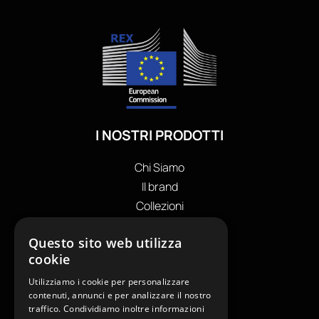
I NOSTRI PRODOTTI
Chi Siamo
Il brand
Collezioni
Store locator
Questo sito web utilizza
Private Label
cookie
I NOSTRI CONTATTI
Utilizziamo i cookie per personalizzare
+39
0599130036
contenuti, annunci e per analizzare il nostro
traffico. Condividiamo inoltre informazioni
info@reamcarpi.it