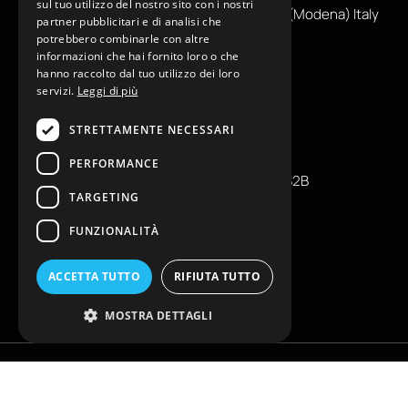
sul tuo utilizzo del nostro sito con i nostri
Via Alessandro Tassoni, 36C, 41012 CARPI (Modena) Italy
partner pubblicitari e di analisi che
P. Iva IT04039970365
potrebbero combinarle con altre
informazioni che hai fornito loro o che
hanno raccolto dal tuo utilizzo dei loro
INFORMAZIONI UTILI
servizi.
Leggi di più
STRETTAMENTE NECESSARI
Contatti
Press
PERFORMANCE
Condizioni generali di vendita B2B
TARGETING
Richiedi reso
Tabelle taglie
FUNZIONALITÀ
FAQ
Privacy policy
ACCETTA TUTTO
RIFIUTA TUTTO
Cookie policy
MOSTRA DETTAGLI
Copyright © EKLAM Apparel Studio By REAM - All rights reserved. È vietata
la riproduzione anche parziale | Powered by
Globe srl