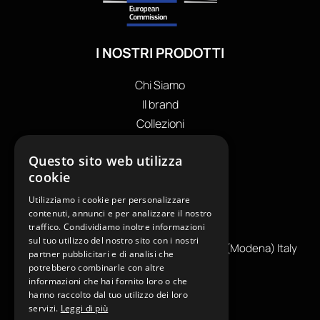
I NOSTRI PRODOTTI
Chi Siamo
Il brand
Collezioni
Store locator
Questo sito web utilizza
Private Label
cookie
I NOSTRI CONTATTI
Utilizziamo i cookie per personalizzare
+39
0599130036
contenuti, annunci e per analizzare il nostro
traffico. Condividiamo inoltre informazioni
info@reamcarpi.it
sul tuo utilizzo del nostro sito con i nostri
Via Alessandro Tassoni, 36C, 41012 CARPI (Modena) Italy
partner pubblicitari e di analisi che
P. Iva IT04039970365
potrebbero combinarle con altre
informazioni che hai fornito loro o che
hanno raccolto dal tuo utilizzo dei loro
INFORMAZIONI UTILI
servizi.
Leggi di più