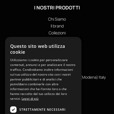
I NOSTRI PRODOTTI
Chi Siamo
Il brand
Collezioni
Store locator
Questo sito web utilizza
Private Label
cookie
I NOSTRI CONTATTI
Utilizziamo i cookie per personalizzare
+39
0599130036
contenuti, annunci e per analizzare il nostro
traffico. Condividiamo inoltre informazioni
info@reamcarpi.it
sul tuo utilizzo del nostro sito con i nostri
Via Alessandro Tassoni, 36C, 41012 CARPI (Modena) Italy
partner pubblicitari e di analisi che
P. Iva IT04039970365
potrebbero combinarle con altre
informazioni che hai fornito loro o che
hanno raccolto dal tuo utilizzo dei loro
servizi.
Leggi di più
INFORMAZIONI UTILI
STRETTAMENTE NECESSARI
Contatti