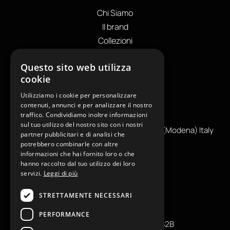
Chi Siamo
Il brand
Collezioni
Store locator
Questo sito web utilizza
Private Label
cookie
I NOSTRI CONTATTI
Utilizziamo i cookie per personalizzare
+39
0599130036
contenuti, annunci e per analizzare il nostro
traffico. Condividiamo inoltre informazioni
info@reamcarpi.it
sul tuo utilizzo del nostro sito con i nostri
Via Alessandro Tassoni, 36C, 41012 CARPI (Modena) Italy
partner pubblicitari e di analisi che
P. Iva IT04039970365
potrebbero combinarle con altre
informazioni che hai fornito loro o che
hanno raccolto dal tuo utilizzo dei loro
servizi.
Leggi di più
INFORMAZIONI UTILI
STRETTAMENTE NECESSARI
Contatti
Press
PERFORMANCE
Condizioni generali di vendita B2B