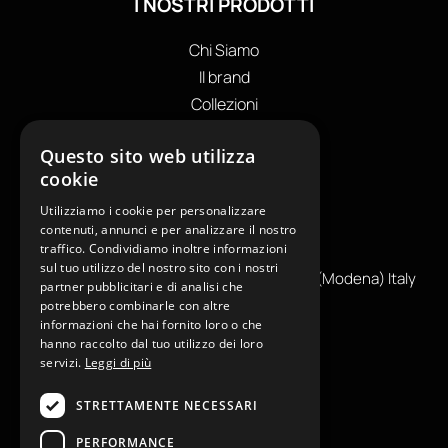
I NOSTRI PRODOTTI
Chi Siamo
Il brand
Collezioni
Store locator
Questo sito web utilizza
Private Label
cookie
I NOSTRI CONTATTI
Utilizziamo i cookie per personalizzare
+39
0599130036
contenuti, annunci e per analizzare il nostro
traffico. Condividiamo inoltre informazioni
info@reamcarpi.it
sul tuo utilizzo del nostro sito con i nostri
Via Alessandro Tassoni, 36C, 41012 CARPI (Modena) Italy
partner pubblicitari e di analisi che
P. Iva IT04039970365
potrebbero combinarle con altre
informazioni che hai fornito loro o che
hanno raccolto dal tuo utilizzo dei loro
servizi.
Leggi di più
INFORMAZIONI UTILI
STRETTAMENTE NECESSARI
Contatti
Press
PERFORMANCE