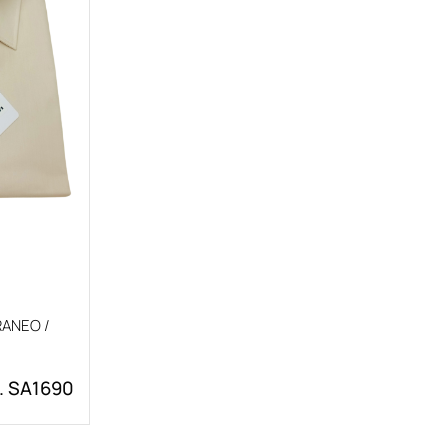
ANEO /
. SA1690