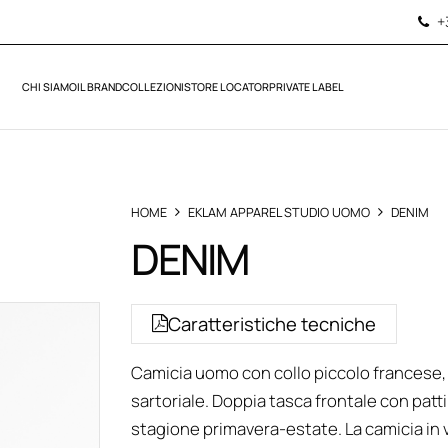
+
CHI SIAMO
IL BRAND
COLLEZIONI
STORE LOCATOR
PRIVATE LABEL
HOME
EKLAM APPAREL STUDIO UOMO
DENIM
DENIM
Caratteristiche tecniche
Camicia uomo con collo piccolo francese, 
sartoriale. Doppia tasca frontale con patt
stagione primavera-estate. La camicia in v