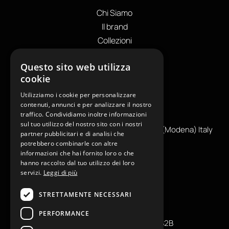
Chi Siamo
Il brand
Collezioni
Store locator
Questo sito web utilizza
Private Label
cookie
I NOSTRI CONTATTI
Utilizziamo i cookie per personalizzare
+39
0599130036
contenuti, annunci e per analizzare il nostro
traffico. Condividiamo inoltre informazioni
info@reamcarpi.it
sul tuo utilizzo del nostro sito con i nostri
Via Alessandro Tassoni, 36C, 41012 CARPI (Modena) Italy
partner pubblicitari e di analisi che
P. Iva IT04039970365
potrebbero combinarle con altre
informazioni che hai fornito loro o che
hanno raccolto dal tuo utilizzo dei loro
servizi.
Leggi di più
INFORMAZIONI UTILI
STRETTAMENTE NECESSARI
Contatti
Press
PERFORMANCE
Condizioni generali di vendita B2B