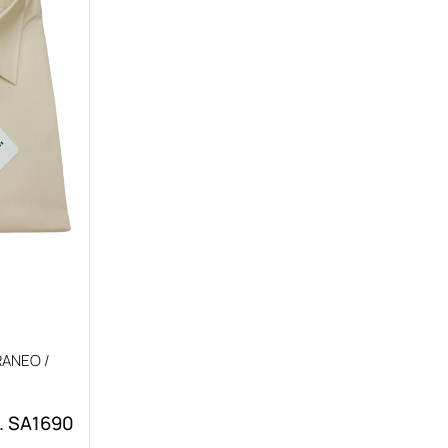
ANEO /
. SA1690