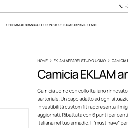
+
CHI SIAMO
IL BRAND
COLLEZIONI
STORE LOCATOR
PRIVATE LABEL
HOME
EKLAM APPAREL STUDIO UOMO
CAMICIA
Camicia EKLAM ar
Camicia uomo con collo Italiano rinnovato,
sartoriale. Un capo adatto ad ogni situazio
in vestibilità custom fit rappresenta il m
aggiornati. Ribattuta con 6 punti per cen
italiana nel tuo armadio. Il "must have" pe