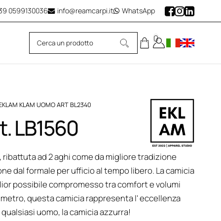
39
0599130036
info@reamcarpi.it
WhatsApp
0
 EKLAM KLAM UOMO ART BL2340
t. LB1560
 ribattuta ad 2 aghi come da migliore tradizione
ne dal formale per ufficio al tempo libero. La camicia
iglior possibile compromesso tra comfort e volumi
timetro, questa camicia rappresenta l' eccellenza
r qualsiasi uomo, la camicia azzurra!