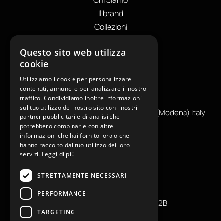
Chi Siamo
Il brand
Collezioni
Store locator
Questo sito web utilizza
Private Label
cookie
I NOSTRI CONTATTI
Utilizziamo i cookie per personalizzare
+39
0599130036
contenuti, annunci e per analizzare il nostro
traffico. Condividiamo inoltre informazioni
info@reamcarpi.it
sul tuo utilizzo del nostro sito con i nostri
Via Alessandro Tassoni, 36C, 41012 CARPI (Modena) Italy
partner pubblicitari e di analisi che
P. Iva IT04039970365
potrebbero combinarle con altre
informazioni che hai fornito loro o che
hanno raccolto dal tuo utilizzo dei loro
servizi.
Leggi di più
INFORMAZIONI UTILI
STRETTAMENTE NECESSARI
Contatti
Press
PERFORMANCE
Condizioni generali di vendita B2B
TARGETING
Richiedi reso